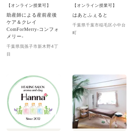
【オンライン授業可】
【オンライン授業可】
助産師による産前産後
はあとふぇると
ケア＆クレイ
千葉県千葉市稲毛区小中台
ComForMerry-コンフォ
町
メリー-
千葉県我孫子市新木野4丁
目