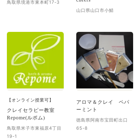
鳥取県境港市東本町17-3
山口県山口市小鯖
【オンライン授業可】
アロマ＆クレイ ペパ
ーミント
クレイセラピー教室
Repome(ルポム)
徳島県阿南市宝田町出口
鳥取県米子市東福原4丁目
65-8
19-1