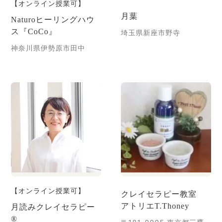
【オンライン授業可】
月葉
Naturoヒーリングハウ
ス『CoCo』
埼玉県新座市野寺
神奈川県伊勢原市田中
【オンライン授業可】
クレイセラピー教室
アトリエT.Thoney
月読みクレイセラピー
®