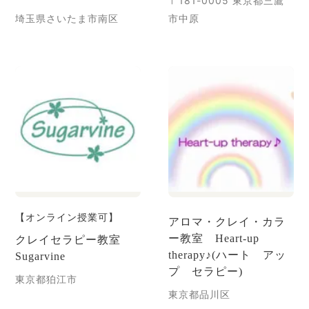
〒181-0005 東京都三鷹
埼玉県さいたま市南区
市中原
【オンライン授業可】
アロマ・クレイ・カラ
ー教室 Heart-up
クレイセラピー教室
therapy♪(ハート アッ
Sugarvine
プ セラピー)
東京都狛江市
東京都品川区