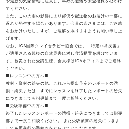
や最新の気象情報に注意し、早めの避難や安全確保を心がけ
てください。
また、この大雨の影響により郵便や配送物のお届けの一部に
遅れが発生する場合があります。会員の皆さまには、ご迷惑
をおかけいたしますが、ご理解を賜りますようお願い申し上
げます。
なお、ICA国際クレイセラピー協会では、「特定非常災害」
が適用される規模の自然災害に対し救済措置を設けていま
す。被災された受講生様、会員様はICAオフィスまでご連絡
ください。
■レッスン中の方へ■
教材・資材の紛失の他、これから提出予定のレポートの汚
損・紛失または、すでにレッスンを終了したレポートの紛失
につきましても指導部まで一度ご相談ください。
■受験準備中の方へ■
終了したレッスンレポートの汚損・紛失につきましては指導
部まで一度ご相談ください。 また受験願書の紛失につきま
しても再発行の手続きをとらせていただきます。