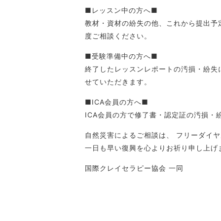
■レッスン中の方へ■
教材・資材の紛失の他、これから提出予
度ご相談ください。
■受験準備中の方へ■
終了したレッスンレポートの汚損・紛失
せていただきます。
■ICA会員の方へ■
ICA会員の方で修了書・認定証の汚損
自然災害によるご相談は、 フリーダイ
一日も早い復興を心よりお祈り申し上げ
国際クレイセラピー協会 一同