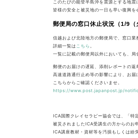
このたびの能登半島沖を震源とする地震
皆様の安全と被災地の一日も早い復興を
郵便局の窓口休止状況（1/9（火
信越および北陸地方の郵便局で、窓口業
詳細一覧は
こちら
。
一覧に記載の郵便局以外においても、局
郵便のお届けの遅延、添削レポートの返
高速道路通行止め等の影響により、お届
こちらからご確認くださいませ。
https://www.post.japanpost.jp/notif
ICA国際クレイセラピー協会では、「
被災されましたICA受講生の方からの
ICA講座教材・資材等を汚損もしくは