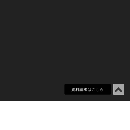
資料請求はこちら
豊富に含まれるミネラル成分によって毛穴
の詰まりの緩和や保湿効果、肌を整えるはた