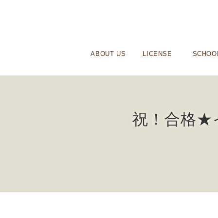
ABOUT US
LICENSE
SCHOO
祝！合格★