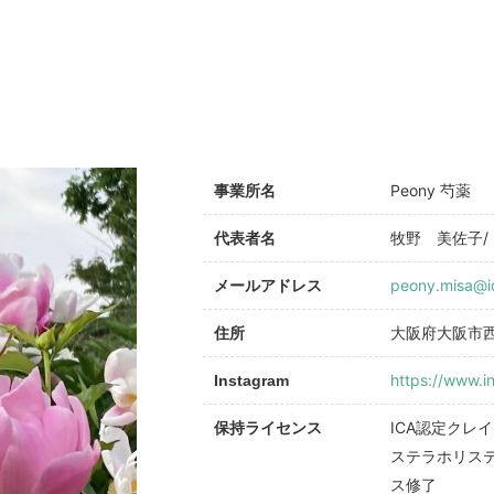
Peony 芍薬
事業所名
牧野 美佐子/ M
代表者名
peony.misa@i
メールアドレス
大阪府大阪市西
住所
https://www.i
Instagram
ICA認定クレ
保持ライセンス
ステラホリス
ス修了