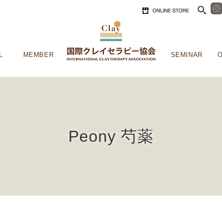
L
MEMBER
SEMINAR
O
Peony 芍薬