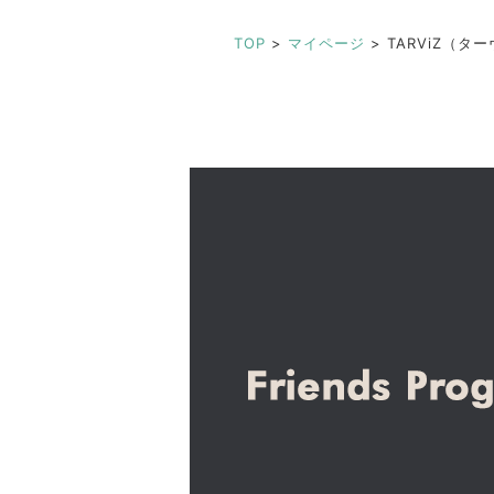
TOP
>
マイページ
>
TARViZ（タ